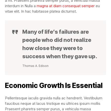
a mi. Praesent pharetra semper purus, a vehicula massa
interdum in Nulla a
magna at diam consequat semper
eu
vitae elit. In hac habitasse platea dictumst.
Many of life’s failures are
people who did not realize
how close they were to
success when they gave up.
Thomas A. Edison
Economic Growth Is Essential
Pellentesque iaculis gravida nulla ac hendrerit. Vestibulum
faucibus neque at lacus tristique eu ultrices ipsum mollis
Praesent pharetra semper purus, a vehicula massa