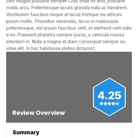
Sed feugiat posuere semper Cras vitae mi erat, posuere
mollis arcu. Pellentesque iaculis gravida nulla ac hendrerit.
Vestibulum faucibus neque at lacus tristique eu ultrices
ipsum mollis. Phasellus venenatis, lacus in malesuada
pellentesque, nisl ipsum faucibus velit, et eleifend velit nulla
a mi. Praesent pharetra semper purus, a vehicula massa
interdum in. Nulla a magna at diam consequat semper eu
vitae elit. In hac habitasse platea dictumst.
4.25
Review Overview
Summary