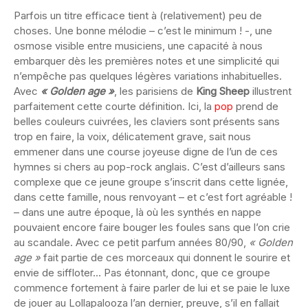
Parfois un titre efficace tient à (relativement) peu de
choses. Une bonne mélodie – c’est le minimum ! -, une
osmose visible entre musiciens, une capacité à nous
embarquer dès les premières notes et une simplicité qui
n’empêche pas quelques légères variations inhabituelles.
Avec
« Golden age »
, les parisiens de
King Sheep
illustrent
parfaitement cette courte définition. Ici, la
pop
prend de
belles couleurs cuivrées, les claviers sont présents sans
trop en faire, la voix, délicatement grave, sait nous
emmener dans une course joyeuse digne de l’un de ces
hymnes si chers au pop-rock anglais. C’est d’ailleurs sans
complexe que ce jeune groupe s’inscrit dans cette lignée,
dans cette famille, nous renvoyant – et c’est fort agréable !
– dans une autre époque, là où les synthés en nappe
pouvaient encore faire bouger les foules sans que l’on crie
au scandale. Avec ce petit parfum années 80/90,
« Golden
age »
fait partie de ces morceaux qui donnent le sourire et
envie de siffloter… Pas étonnant, donc, que ce groupe
commence fortement à faire parler de lui et se paie le luxe
de jouer au Lollapalooza l’an dernier, preuve, s’il en fallait