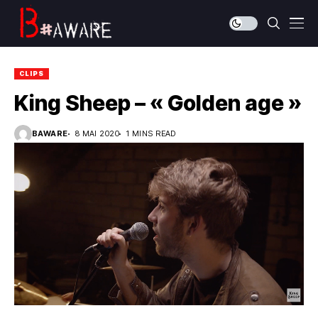
CLIPS
King Sheep – « Golden age »
BAWARE
8 MAI 2020
1 MINS READ