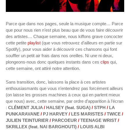
Parce que dans nos pages, seule la musique compte… Parce
que pour nous rien n’est plus beau que de vous faire découvrir
des artistes… Chaque semaine, nous kiffons grave concocter
cette petite
playlist
(que vous retrouvez d’ailleurs en partie sur
Spotify), pour vous aider à découvrir ces chansons qui font
souffler un petit air frais dans nos oreilles. Ni une ni deux,
plongeons-nous donc quelques instants dans ces
clips
qui,
cette semaine, ont attiré notre attention.
Sans transition, donc, laissons la place à ces artistes
enthousiasmants que vous n’entendrez pas forcément ailleurs
(on laisse les grosses machines à ceux qui en parlent mieux
que nous) avec, cette semaine, par ordre d’apparition à l’écran
:
CLÉMENT JULIA
/
HALSEY (feat. SUGA)
/
STPH
/
LA
PUNKARAVANE
/
PJ HARVEY
/
LES MARISTES
/
TWICE
/
JULIEN TEINTURIER
/
PARCOEUR
/
TEENAGE WRIST
/
SKRILLEX (feat. NAI BARGHOUTI)
/
LOUIS ALBI