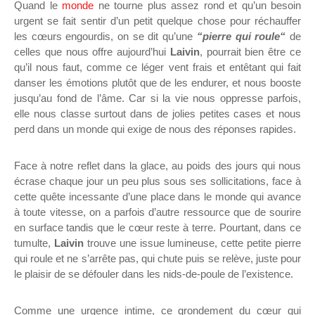
Quand le
monde
ne tourne plus assez rond et qu’un besoin
urgent se fait sentir d’un petit quelque chose pour réchauffer
les cœurs engourdis, on se dit qu’une
“pierre qui roule“
de
celles que nous offre aujourd’hui
Laivin
, pourrait bien être ce
qu’il nous faut
, comme ce léger vent frais et entêtant qui fait
danser les émotions plutôt que de les endurer, et nous booste
jusqu’au fond de l’âme. Car si
la vie nous oppresse parfois,
elle nous classe surtout dans de jolies petites cases et nous
perd dans un monde qui exige de nous des réponses rapides.
Face à notre reflet dans la glace, au poids des jours qui nous
écrase chaque jour un peu plus sous ses sollicitations, face à
cette quête incessante d’une place dans le monde qui avance
à toute vitesse, on a parfois d’autre ressource que de sourire
en surface tandis que le cœur reste à terre. Pourtant, dans ce
tumulte,
Laivin
trouve une issue lumineuse, cette petite pierre
qui roule et ne s’arrête pas, qui chute puis se relève, juste pour
le plaisir de se défouler dans les nids-de-poule de l’existence.
Comme une urgence intime, ce grondement du cœur qui