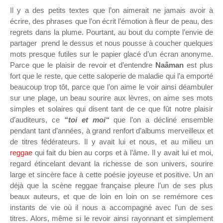
Il y a des petits textes que l’on aimerait ne jamais avoir à
écrire, des phrases que l’on écrit l’émotion à fleur de peau, des
regrets dans la plume. Pourtant, au bout du compte l’envie de
partager prend le dessus et nous pousse à coucher quelques
mots presque futiles sur le papier glacé d’un écran anonyme.
Parce que le plaisir de revoir et d’entendre
Naâman
est plus
fort que le reste, que cette saloperie de maladie qui l’a emporté
beaucoup trop tôt, parce que l’on aime le voir ainsi déambuler
sur une plage, un beau sourire aux lèvres, on aime ses mots
simples et solaires qui disent tant de ce que fût notre plaisir
d’auditeurs, ce
“toi et moi“
que l’on a décliné ensemble
pendant tant d’années, à grand renfort d’albums merveilleux et
de titres fédérateurs. Il y avait lui et nous, et au milieu un
reggae
qui fait du bien au corps et à l’âme. Il y avait lui et moi,
regard étincelant devant la richesse de son univers, sourire
large et sincère face à cette poésie joyeuse et positive. Un an
déjà que la scène reggae française pleure l’un de ses plus
beaux auteurs, et que de loin en loin on se remémore ces
instants de vie où il nous a accompagné avec l’un de ses
titres. Alors, même si le revoir ainsi rayonnant et simplement