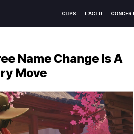
CLIPS
L’ACTU
CONCER
ee Name Change Is A
ary Move