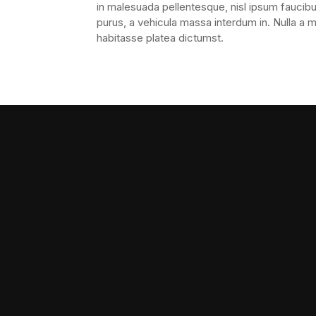
in malesuada pellentesque, nisl ipsum faucibus
purus, a vehicula massa interdum in. Nulla a 
habitasse platea dictumst.