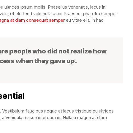
u ultrices ipsum mollis. Phasellus venenatis, lacus in
lit, et eleifend velit nulla a mi. Praesent pharetra semper
gna at diam consequat semper
eu vitae elit. In hac
 are people who did not realize how
ccess when they gave up.
ential
. Vestibulum faucibus neque at lacus tristique eu ultrices
 a vehicula massa interdum in. Nulla a magna at diam