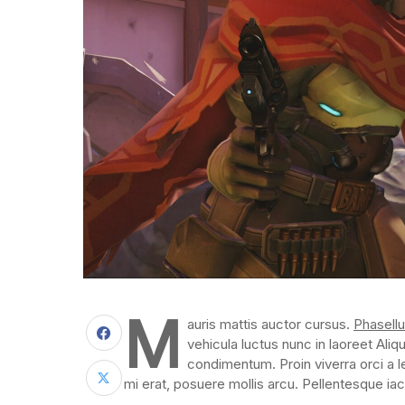
M
auris mattis auctor cursus.
Phasellu
vehicula luctus nunc in laoreet Aliq
condimentum. Proin viverra orci a l
mi erat, posuere mollis arcu. Pellentesque iacu