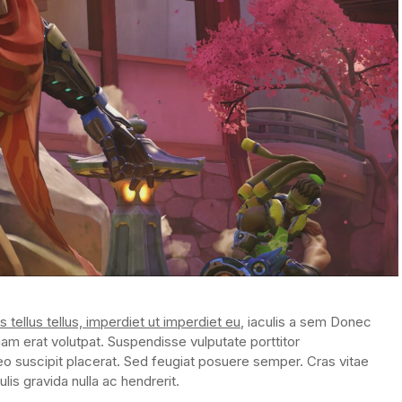
s tellus tellus, imperdiet ut imperdiet eu
, iaculis a sem Donec
uam erat volutpat. Suspendisse vulputate porttitor
eo suscipit placerat. Sed feugiat posuere semper. Cras vitae
lis gravida nulla ac hendrerit.