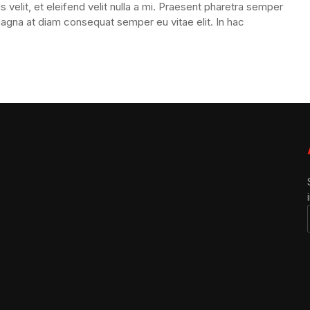
 velit, et eleifend velit nulla a mi. Praesent pharetra semper
magna at diam consequat semper eu vitae elit. In hac