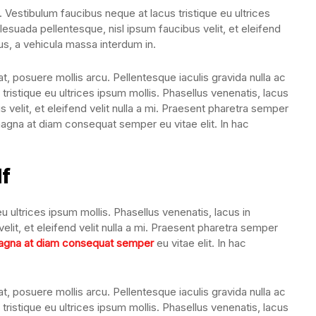
. Vestibulum faucibus neque at lacus tristique eu ultrices
lesuada pellentesque, nisl ipsum faucibus velit, et eleifend
us, a vehicula massa interdum in.
, posuere mollis arcu. Pellentesque iaculis gravida nulla ac
tristique eu ultrices ipsum mollis. Phasellus venenatis, lacus
 velit, et eleifend velit nulla a mi. Praesent pharetra semper
magna at diam consequat semper eu vitae elit. In hac
lf
u ultrices ipsum mollis. Phasellus venenatis, lacus in
lit, et eleifend velit nulla a mi. Praesent pharetra semper
gna at diam consequat semper
eu vitae elit. In hac
, posuere mollis arcu. Pellentesque iaculis gravida nulla ac
tristique eu ultrices ipsum mollis. Phasellus venenatis, lacus