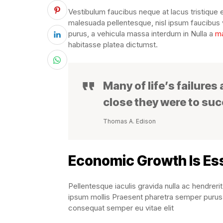
Vestibulum faucibus neque at lacus tristique e
malesuada pellentesque, nisl ipsum faucibus ve
purus, a vehicula massa interdum in Nulla a
ma
habitasse platea dictumst.
Many of life’s failures
close they were to su
Thomas A. Edison
Economic Growth Is Ess
Pellentesque iaculis gravida nulla ac hendrerit
ipsum mollis Praesent pharetra semper purus,
consequat semper eu vitae elit