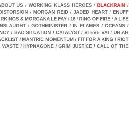
ABOUT US
/
WORKING KLASS HEROES
/
BLACKRAIN
/
DISTORSION
/
MORGAN REID
/
JADED HEART
/
ENUFF
RKINGS & MORGANA LE FAY
/
16
/
RING OF FIRE
/
A LIFE
NSLAUGHT
/
GOTHMINISTER / IN FLAMES / OCEANS /
CY / BAD SITUATION / CATALYST / STEVE VAI / URIAH
CKLIST / MANTRIC MOMENTUM / FIT FOR A KING / RIOT
L WASTE / HYPNAGONE / GRIM JUSTICE / CALL OF THE