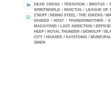
DEAD CROSS
/
TENTATION
/
BRUTUS
/
SPIRITWORLD
/
INVICTUS
/
LEAGUE OF 
Z’NUFF
/
RISING STEEL
/
THE JOKERS
/
WA
DIVIDED
/
HOST
/
THUNDERMOTHER
/
O
MAGOYOND / LAST ADDICTION / DEFICIEN
HEEP / ROYAL THUNDER / DEWOLFF / BLA
CITY / HOAXED / KATATONIA / MUNICIPA
SIREN