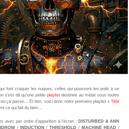
ui font craquer les nuques, celles qui poussent les poils à se
on s’est dit qu’une petite
playlist
destinée au métal sous toutes
r où ça passe… Et bim, voici donc notre première playlist «
Tête
ent ce qui fait du bien…
es avec par ordre d’apparition à l’écran :
DISTURBED & ANN
IDROW
/
INDUCTION
/
THRESHOLD
/
MACHINE HEAD
/