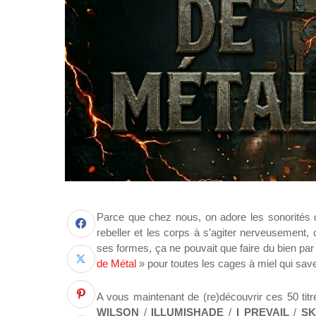
Parce que chez nous, on adore les sonorités q
rebeller et les corps à s’agiter nerveusement, 
ses formes, ça ne pouvait que faire du bien pa
de Métal
» pour toutes les cages à miel qui sav
A vous maintenant de (re)découvrir ces 50 titr
WILSON
/
ILLUMISHADE
/
I PREVAIL
/
SK