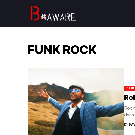
FUNK ROCK
CLIP
Rob
Robin
dans 
BY
BA