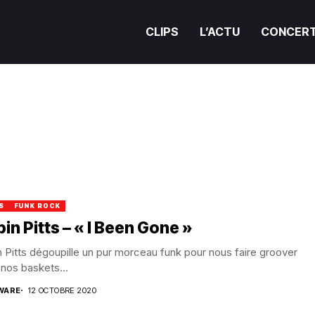
CLIPS
L’ACTU
CONCER
S
FUNK ROCK
in Pitts – « I Been Gone »
 Pitts dégoupille un pur morceau funk pour nous faire groover
nos baskets...
WARE
12 OCTOBRE 2020