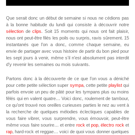
Que serait donc un début de semaine si nous ne cédions pas
à la bonne habitude du lundi qui consiste à découvrir notre
sélection
de
clips
. Soit 15 moments qui nous ont fait plaisir,
nous ont peut-être filés les poils ou surpris, ravis sûrement. 15
instantanés que l’on a donc, comme chaque semaine, eu
envie de partager avec vous histoire de partir du bon pied pour
les sept jours à venir, même s’il n’est absolument pas interdit
d’y revenir les semaines ou mois suivants.
Partons donc à la découverte de ce que l’on vous a déniché
pour cette petite sélection super
sympa
, cette petite
playlist
qui
parfois envoie un peu de pâté pour les tympans plus ou moins
fêlés qui en valent quatre… Voici donc, roulement de tambour,
ce qu’ont trouvé nos oreilles curieuses parties le nez au vent à
la recherche de quelques mélodies éclectiques capables de
vous faire vibrer, vous surprendre, vous émouvoir, peut-être
même vous faire sourire… et entre
rock
et
pop
,
électro rock
et
rap
, hard-rock et reggae… voici de quoi vous donner quelques