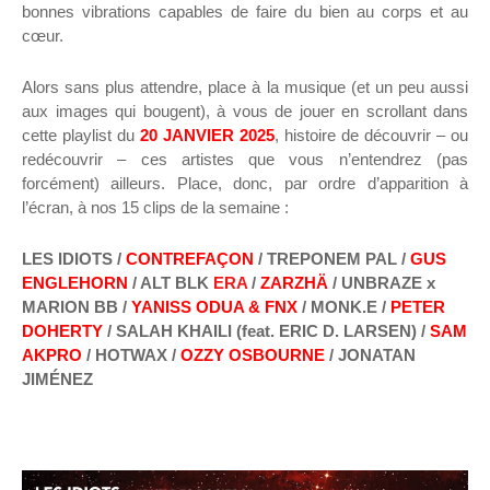
bonnes vibrations capables de faire du bien au corps et au
cœur.
Alors sans plus attendre, place à la musique (et un peu aussi
aux images qui bougent), à vous de jouer en scrollant dans
cette playlist du
20 JANVIER 2025
, histoire de découvrir – ou
redécouvrir – ces artistes que vous n’entendrez (pas
forcément) ailleurs. Place, donc, par ordre d’apparition à
l’écran, à nos 15 clips de la semaine :
LES IDIOTS /
CONTREFAÇON
/ TREPONEM PAL /
GUS
ENGLEHORN
/ ALT BLK
ERA
/
ZARZHÄ
/ UNBRAZE x
MARION BB /
YANISS ODUA & FNX
/ MONK.E /
PETER
DOHERTY
/ SALAH KHAILI (feat. ERIC D. LARSEN) /
SAM
AKPRO
/ HOTWAX /
OZZY OSBOURNE
/ JONATAN
JIMÉNEZ