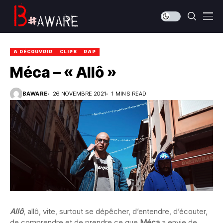
A DÉCOUVRIR
CLIPS
RAP
Méca – « Allô »
BAWARE
26 NOVEMBRE 2021
1 MINS READ
Allô
, allô, vite, surtout se dépêcher, d’entendre, d’écouter,
de comprendre et de prendre ce que
Méca
a envie de