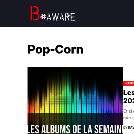
Pop-Corn
NEW
Les
20
Et si
merve
BY
BA