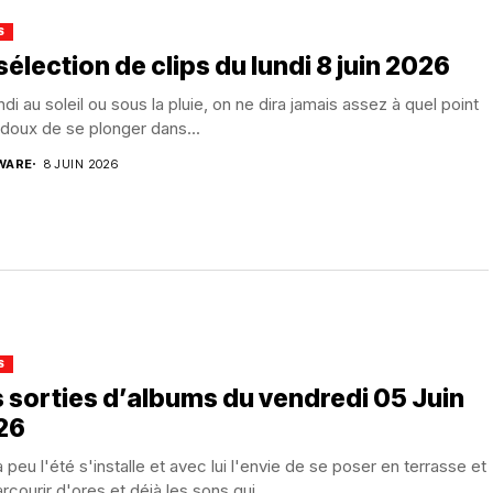
S
sélection de clips du lundi 8 juin 2026
ndi au soleil ou sous la pluie, on ne dira jamais assez à quel point
t doux de se plonger dans...
WARE
8 JUIN 2026
S
 sorties d’albums du vendredi 05 Juin
26
 peu l'été s'installe et avec lui l'envie de se poser en terrasse et
rcourir d'ores et déjà les sons qui...