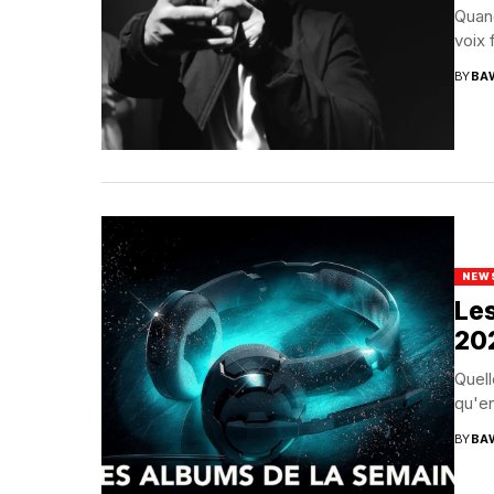
Quand
voix 
BY
BA
NEW
Les
20
Quell
qu'en
BY
BA