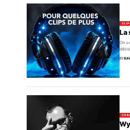
CLIP
La 
On c
décou
BY
BA
CHA
Wy