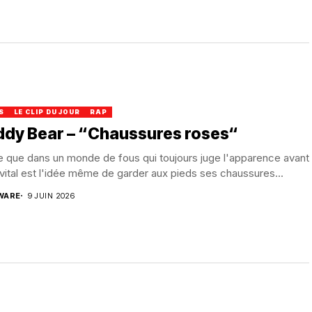
S
LE CLIP DU JOUR
RAP
ddy Bear – “Chaussures roses“
 que dans un monde de fous qui toujours juge l'apparence avant
 vital est l'idée même de garder aux pieds ses chaussures...
WARE
9 JUIN 2026