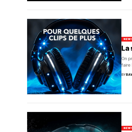
NEW
La 
On pr
faire
BY
BA
NEW