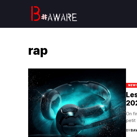
rap
NEW
Les
20
On fi
petit
BY
BA