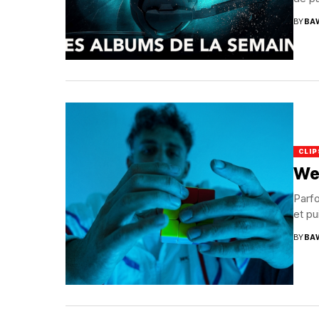
BY
BA
CLIP
We
Parfo
et pu
BY
BA