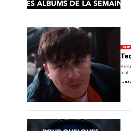
CLIP
Te
Parce
tout,
BY
BA