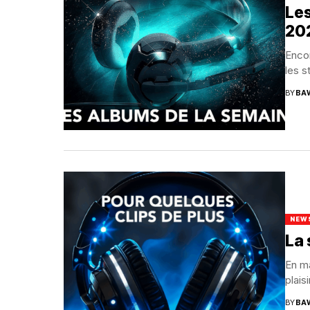
Les
20
Encor
les s
BY
BA
NEW
La 
En ma
plais
BY
BA