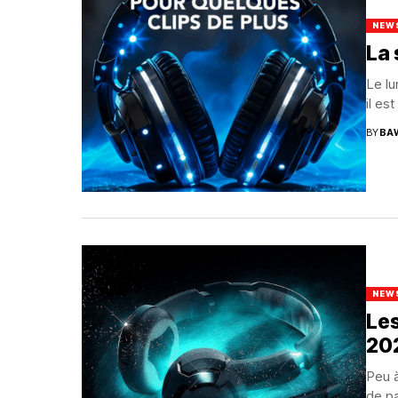
NEW
La 
Le lu
il es
BY
BA
NEW
Les
20
Peu à
de pa