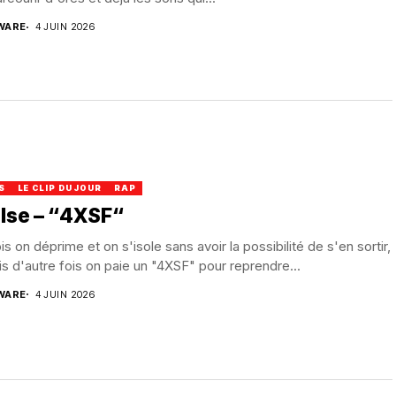
WARE
4 JUIN 2026
S
LE CLIP DU JOUR
RAP
lse – “4XSF“
is on déprime et on s'isole sans avoir la possibilité de s'en sortir,
is d'autre fois on paie un "4XSF" pour reprendre...
WARE
4 JUIN 2026