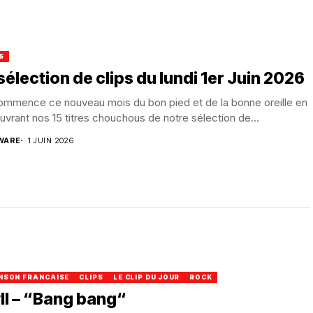
S
sélection de clips du lundi 1er Juin 2026
ommence ce nouveau mois du bon pied et de la bonne oreille en
vrant nos 15 titres chouchous de notre sélection de...
WARE
1 JUIN 2026
NSON FRANCAISE
CLIPS
LE CLIP DU JOUR
ROCK
ll – “Bang bang“