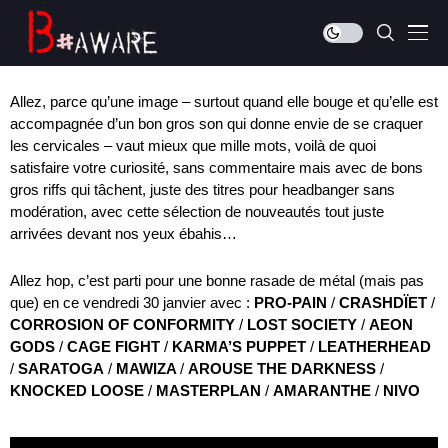
Allez, parce qu’une image – surtout quand elle bouge et qu’elle est
accompagnée d’un bon gros son qui donne envie de se craquer
les cervicales – vaut mieux que mille mots, voilà de quoi
satisfaire votre curiosité, sans commentaire mais avec de bons
gros riffs qui tâchent, juste des titres pour headbanger sans
modération, avec cette
sélection
de
nouveautés
tout juste
arrivées devant nos yeux ébahis…
Allez hop, c’est parti pour une bonne rasade de métal (mais pas
que) en ce vendredi 30 janvier avec :
PRO-PAIN
/
CRASHDÏET
/
CORROSION OF CONFORMITY
/
LOST SOCIETY
/
AEON
GODS
/
CAGE FIGHT
/
KARMA’S PUPPET
/
LEATHERHEAD
/
SARATOGA
/
MAWIZA
/
AROUSE THE DARKNESS
/
KNOCKED LOOSE
/
MASTERPLAN
/
AMARANTHE
/
NIVO