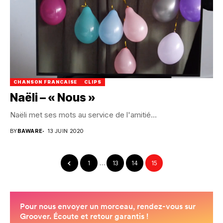
CHANSON FRANCAISE
CLIPS
Naëli – « Nous »
Naëli met ses mots au service de l'amitié...
BY
BAWARE
13 JUIN 2020
1
…
13
14
15