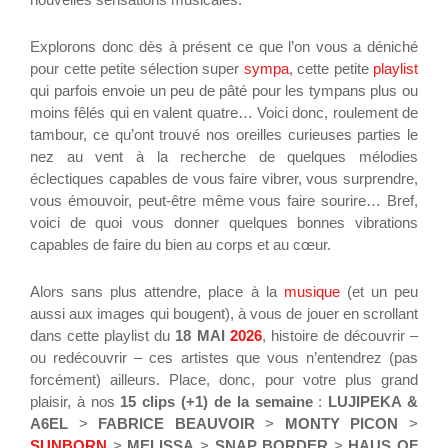
Explorons donc dès à présent ce que l’on vous a déniché
pour cette petite sélection super
sympa
, cette petite
playlist
qui parfois envoie un peu de pâté pour les tympans plus ou
moins fêlés qui en valent quatre… Voici donc, roulement de
tambour, ce qu’ont trouvé nos oreilles curieuses parties le
nez au vent à la recherche de quelques mélodies
éclectiques capables de vous faire vibrer, vous surprendre,
vous émouvoir, peut-être même vous faire sourire… Bref,
voici de quoi vous donner quelques bonnes vibrations
capables de faire du bien au corps et au cœur.
Alors sans plus attendre, place à la
musique
(et un peu
aussi aux images qui bougent), à vous de jouer en scrollant
dans cette playlist du
18 MAI
2026
, histoire de découvrir –
ou redécouvrir – ces artistes que vous n’entendrez (pas
forcément) ailleurs. Place, donc, pour votre plus grand
plaisir, à nos
15 clips (+1) de la semaine
:
LUJIPEKA &
A6EL
>
FABRICE BEAUVOIR
>
MONTY PICON
>
SUNBORN
>
MELISSA
>
SNAP BORDER
>
HAUS OF