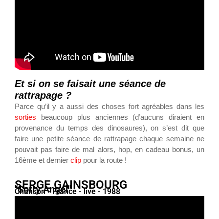
Et si on se faisait une séance de
rattrapage ?
Parce qu’il y a aussi des choses fort agréables dans les
sorties
beaucoup plus anciennes (d’aucuns diraient en
provenance du temps des dinosaures), on s’est dit que
faire une petite séance de rattrapage chaque semaine ne
pouvait pas faire de mal alors, hop, en cadeau bonus, un
16ème et dernier
clip
pour la route !
SERGE GAINSBOURG
"Sorry Angel"
Chanson - France - live - 1988