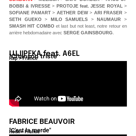
BOBBI & IVRESSE
>
PROTOJE feat. JESSE ROYAL
>
SOFIANE PAMART
>
AETHER DEW
>
ARI FRASER
>
SETH GUEKO
>
MILO SAMUELS
>
NAUMAUR
>
SMASH HIT COMBO
et last but not least, notre retour en
arrière hebdomadaire avec
SERGE GAINSBOURG
.
LUJIPEKA feat. A6EL
"Chanson triste"
Rap > France
FABRICE BEAUVOIR
"C'est la merde"
Rock > France