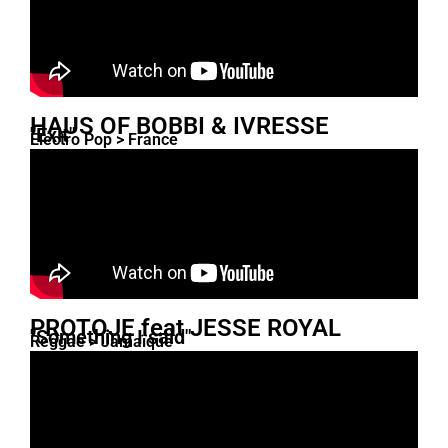
HAUS OF BOBBI & IVRESSE
"Exit"
Electro Pop > France
PROTOJE feat JESSE ROYAL
"Something I said"
Reggae > Jamaïque