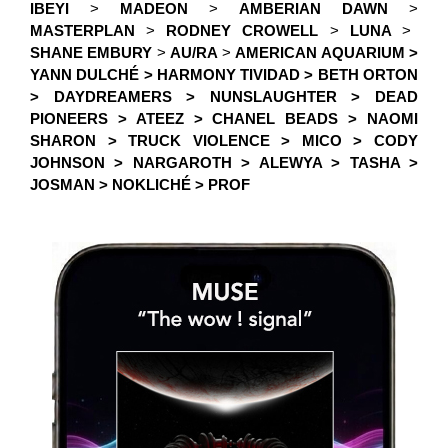
IBEYI
>
MADEON
>
AMBERIAN DAWN
>
MASTERPLAN
>
RODNEY CROWELL
>
LUNA
>
SHANE EMBURY
>
AU/RA
>
AMERICAN AQUARIUM >
YANN DULCHÉ > HARMONY TIVIDAD > BETH ORTON
> DAYDREAMERS > NUNSLAUGHTER > DEAD
PIONEERS > ATEEZ > CHANEL BEADS > NAOMI
SHARON > TRUCK VIOLENCE > MICO > CODY
JOHNSON > NARGAROTH > ALEWYA > TASHA >
JOSMAN > NOKLICHÉ > PROF