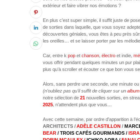
extérieur et faire vibrer nos émotions ?
En plus c’est super simple, il suffit juste de pos
de sorties dans laquelle, que vous soyez adept
découvertes géniales, vous êtes à peu près sûrs d
les oreilles… et se laisser porter par les mélod
Car, entre k
pop
et
chanson
,
électro
et indie,
mé
vous offrir pendant quelques minutes un pur plai
plus qu’à scroller et écouter ce que bon vous 
Alors, sans perdre une seconde, une minute o
(n’oubliez pas qu’il suffit de cliquer sur un
album
notre sélection de
21
nouvelles sorties, en stre
2025
, n’attendent plus que vous…
Avec cette semaine, par ordre d’apparition à l’é
ARCHITECTS
/
ADÈLE CASTILLON
/
MARCE
BEAR
/ TROIS CAFÉS GOURMANDS /
ISRA
ROBIN MCAULEY /
ICHIKO AOBA /
FANAL