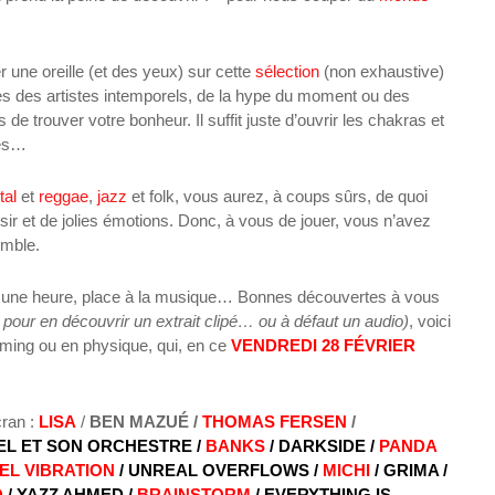
er une oreille (et des yeux) sur cette
sélection
(non exhaustive)
es des artistes intemporels, de la hype du moment ou des
e trouver votre bonheur. Il suffit juste d’ouvrir les chakras et
ies…
tal
et
reggae
,
jazz
et folk, vous
aurez, à coups sûrs, de quoi
sir et de jolies émotions. Donc, à vous de jouer, vous n’avez
semble.
u une heure, place à la musique… Bonnes découvertes à vous
pour en découvrir un extrait clipé… ou à défaut un audio)
, voici
aming ou en physique, qui, en ce
VENDREDI 28 FÉVRIER
cran :
LISA
/
BEN MAZUÉ
/
THOMAS FERSEN
/
L ET SON ORCHESTRE /
BANKS
/ DARKSIDE /
PANDA
EL VIBRATION
/ UNREAL OVERFLOWS /
MICHI
/ GRIMA /
O
/ YAZZ AHMED /
BRAINSTORM
/ EVERYTHING IS