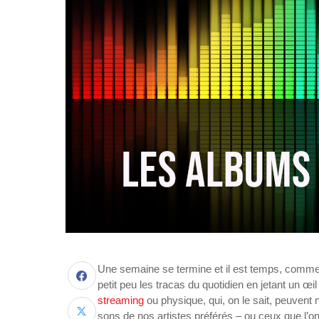
Une semaine se termine et il est temps, comme 
petit peu les tracas du quotidien en jetant un œ
streaming
ou physique, qui, on le sait, peuven
sons de nos artistes préférés – ou ceux que l’o