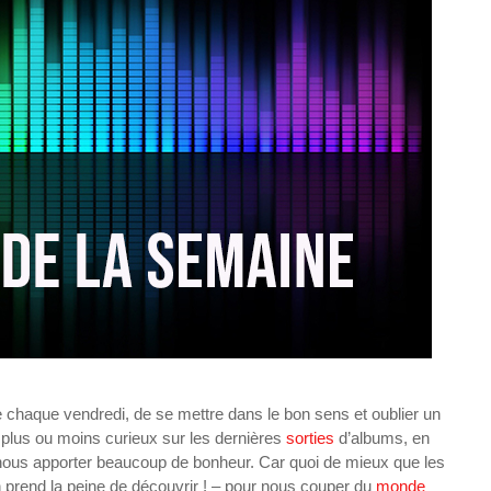
chaque vendredi, de se mettre dans le bon sens et oublier un
il plus ou moins curieux sur les dernières
sorties
d’albums, en
t nous apporter beaucoup de bonheur. Car quoi de mieux que les
n prend la peine de découvrir ! – pour nous couper du
monde