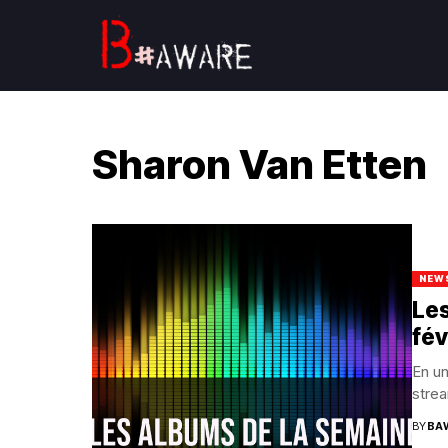
Sharon Van Etten
NEW
Les
fév
En un
strea
BY
BA