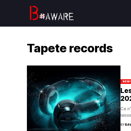
Tapete records
NEW
Les
20
Ce n'
laiss
BY
BA