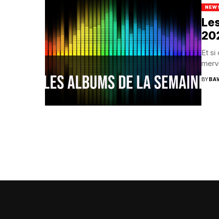
NEW
Les
20
Et si
merve
BY
BA