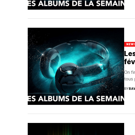
NEW
Les
fév
On fi
tous 
BY
BA