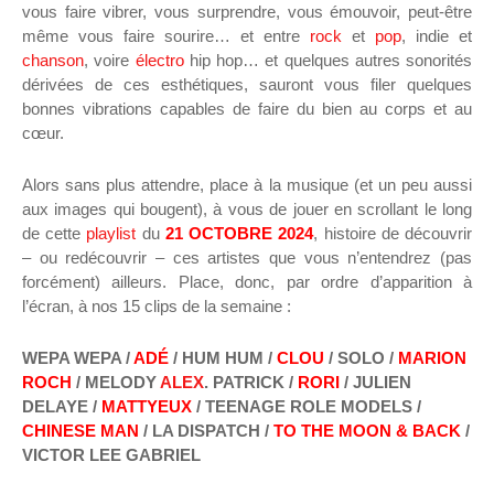
vous faire vibrer, vous surprendre, vous émouvoir, peut-être
même vous faire sourire… et entre
rock
et
pop
, indie et
chanson
, voire
électro
hip hop… et quelques autres sonorités
dérivées de ces esthétiques, sauront vous filer quelques
bonnes vibrations capables de faire du bien au corps et au
cœur.
Alors sans plus attendre, place à la musique (et un peu aussi
aux images qui bougent), à vous de jouer en scrollant le long
de cette
playlist
du
21 OCTOBRE 2024
, histoire de découvrir
– ou redécouvrir – ces artistes que vous n’entendrez (pas
forcément) ailleurs. Place, donc, par ordre d’apparition à
l’écran, à nos 15 clips de la semaine :
WEPA WEPA /
ADÉ
/ HUM HUM /
CLOU
/ SOLO /
MARION
ROCH
/ MELODY
ALEX
. PATRICK /
RORI
/ JULIEN
DELAYE /
MATTYEUX
/ TEENAGE ROLE MODELS /
CHINESE MAN
/ LA DISPATCH /
TO THE MOON & BACK
/
VICTOR LEE GABRIEL