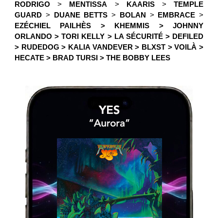
RODRIGO
>
MENTISSA
>
KAARIS
>
TEMPLE
GUARD
>
DUANE BETTS
>
BOLAN
>
EMBRACE
>
EZÉCHIEL PAILHÈS > KHEMMIS > JOHNNY
ORLANDO > TORI KELLY > LA SÉCURITÉ > DEFILED
> RUDEDOG > KALIA VANDEVER > BLXST > VOILÀ >
HECATE > BRAD TURSI > THE BOBBY LEES