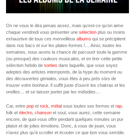
On ne vous le dira jamais assez, mais qu’est-ce qu’on aime
chaque vendredi vous présenter une
sélection
plus ou moins
exhaustive de tous ces merveilleux
albums
qui se précipitent
dans nos bacs et sur les plates-formes !… Ainsi, toutes les
semaines, nous avons la chance de parcourir toute la gamme
(ou presque) des couleurs musicales, et en tirer cette petite
sélection hebdo de
sorties
dans laquelle, que vous soyez
adeptes des artistes intemporels, de la hype du moment ou
des découvertes géniales, vous êtes à peu près sûrs de
trouver votre bonheur. Il suffit juste d’ouvrir les chakras et les
oreilles… et se laisser porter par les mélodies…
Car, entre
pop
et
rock
,
métal
sous toutes ses formes et
rap
,
folk et
électro
,
chanson
et soul, vous
aurez, cette semaine
encore, de quoi vous offrir pendant quelques minutes un pur
plaisir et de jolies émotions. Donc, à vous de jouer, vous
n’avez plus qu’à scroller et écouter ce que bon vous semble.