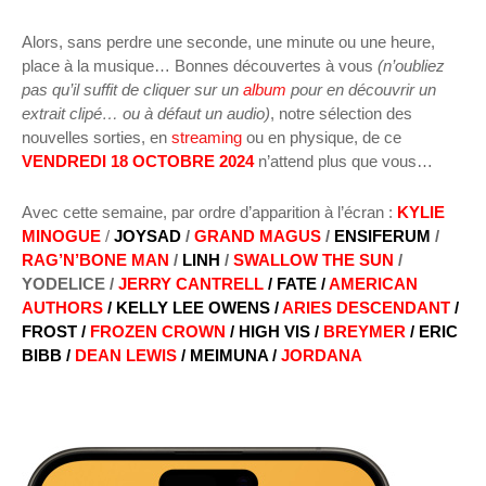
Alors, sans perdre une seconde, une minute ou une heure,
place à la musique… Bonnes découvertes à vous
(n’oubliez
pas qu’il suffit de cliquer sur un
album
pour en découvrir un
extrait clipé… ou à défaut un audio)
, notre sélection des
nouvelles sorties, en
streaming
ou en physique, de ce
VENDREDI 18 OCTOBRE 2024
n’attend plus que vous…
Avec cette semaine, par ordre d’apparition à l’écran :
KYLIE
MINOGUE
/
JOYSAD
/
GRAND MAGUS
/
ENSIFERUM
/
RAG’N’BONE MAN
/
LINH
/
SWALLOW THE SUN
/
YODELICE /
JERRY CANTRELL
/ FATE /
AMERICAN
AUTHORS
/ KELLY LEE OWENS /
ARIES DESCENDANT
/
FROST /
FROZEN CROWN
/ HIGH VIS /
BREYMER
/ ERIC
BIBB /
DEAN LEWIS
/ MEIMUNA /
JORDANA