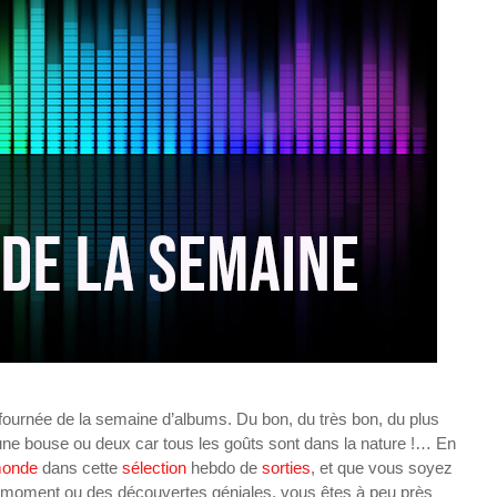
fournée de la semaine d’albums. Du bon, du très bon, du plus
 une bouse ou deux car tous les goûts sont dans la nature !… En
onde
dans cette
sélection
hebdo de
sorties
, et que vous soyez
u moment ou des découvertes géniales, vous êtes à peu près