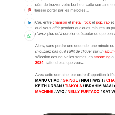
sûrs de trouver votre bonheur cette semaine encor
laisser porter par les mélodies…
Car, entre
chanson
et
métal
,
rock
et
pop
,
rap
et
quoi vous offrir pendant quelques minutes un pur
n’avez plus qu’à scroller et écouter ce que bo
Alors, sans perdre une seconde, une minute o
(n’oubliez pas qu’il suffit de cliquer sur un
album
sélection des nouvelles sorties, en
streaming
ou
2024
n’attend plus que vous…
Avec cette semaine, par ordre d’apparition à l’é
MANU CHAO
/
GRINGE
/
NIGHTWISH
/
CHA
KEITH URBAN /
TIAKOLA
/ IBRAHIM MAAL
MACHINE
/ AYO /
NELLY FURTADO
/ KAT 