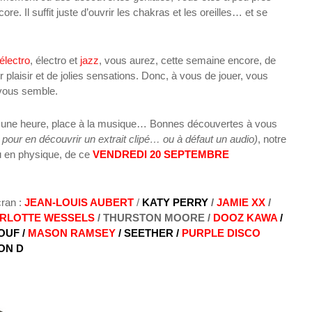
e. Il suffit juste d’ouvrir les chakras et les oreilles… et se
électro
, électro et
jazz
, vous
aurez, cette semaine encore, de
 plaisir et de jolies sensations. Donc, à vous de jouer, vous
n vous semble.
u une heure, place à la musique… Bonnes découvertes à vous
pour en découvrir un extrait clipé… ou à défaut un audio)
, notre
 en physique, de ce
VENDREDI 20 SEPTEMBRE
cran :
JEAN-LOUIS AUBERT
/
KATY PERRY
/
JAMIE XX
/
RLOTTE WESSELS
/ THURSTON MOORE /
DOOZ KAWA
/
OUF /
MASON RAMSEY
/ SEETHER /
PURPLE DISCO
VON D