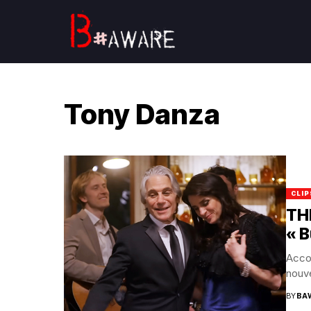
Tony Danza
CLIP
TH
« B
Acco
nouve
BY
BA