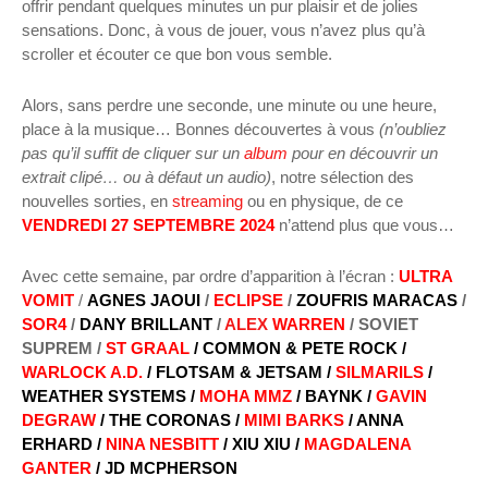
offrir pendant quelques minutes un pur plaisir et de jolies
sensations. Donc, à vous de jouer, vous n’avez plus qu’à
scroller et écouter ce que bon vous semble.
Alors, sans perdre une seconde, une minute ou une heure,
place à la musique… Bonnes découvertes à vous
(n’oubliez
pas qu’il suffit de cliquer sur un
album
pour en découvrir un
extrait clipé… ou à défaut un audio)
, notre sélection des
nouvelles sorties, en
streaming
ou en physique, de ce
VENDREDI 27 SEPTEMBRE 2024
n’attend plus que vous…
Avec cette semaine, par ordre d’apparition à l’écran :
ULTRA
VOMIT
/
AGNES JAOUI
/
ECLIPSE
/
ZOUFRIS MARACAS
/
SOR4
/
DANY BRILLANT
/
ALEX
WARREN
/ SOVIET
SUPREM /
ST GRAAL
/ COMMON & PETE ROCK /
WARLOCK A.D.
/ FLOTSAM & JETSAM /
SILMARILS
/
WEATHER SYSTEMS /
MOHA MMZ
/ BAYNK /
GAVIN
DEGRAW
/ THE CORONAS /
MIMI BARKS
/ ANNA
ERHARD /
NINA NESBITT
/ XIU XIU /
MAGDALENA
GANTER
/ JD MCPHERSON